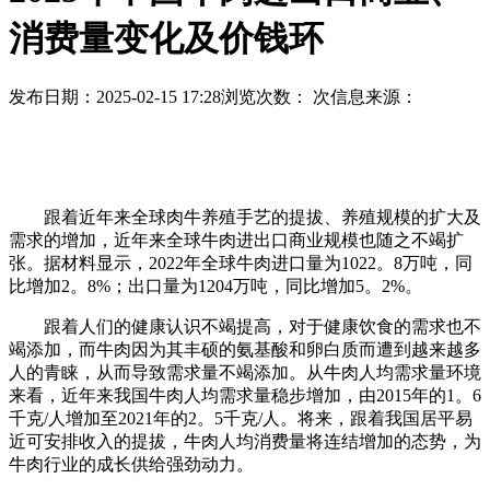
消费量变化及价钱环
发布日期：2025-02-15 17:28
浏览次数：
次
信息来源：
跟着近年来全球肉牛养殖手艺的提拔、养殖规模的扩大及
需求的增加，近年来全球牛肉进出口商业规模也随之不竭扩
张。据材料显示，2022年全球牛肉进口量为1022。8万吨，同
比增加2。8%；出口量为1204万吨，同比增加5。2%。
跟着人们的健康认识不竭提高，对于健康饮食的需求也不
竭添加，而牛肉因为其丰硕的氨基酸和卵白质而遭到越来越多
人的青睐，从而导致需求量不竭添加。从牛肉人均需求量环境
来看，近年来我国牛肉人均需求量稳步增加，由2015年的1。6
千克/人增加至2021年的2。5千克/人。将来，跟着我国居平易
近可安排收入的提拔，牛肉人均消费量将连结增加的态势，为
牛肉行业的成长供给强劲动力。