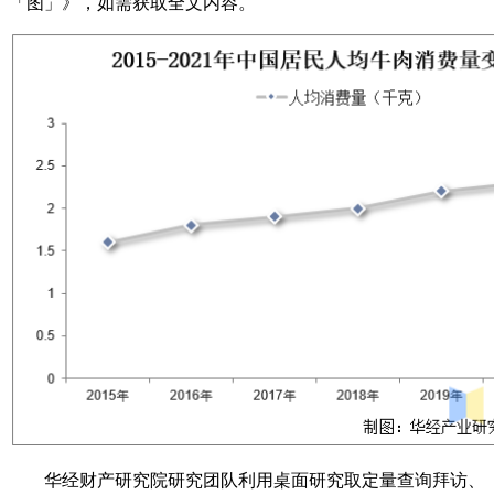
「图」》，如需获取全文内容。
华经财产研究院研究团队利用桌面研究取定量查询拜访、