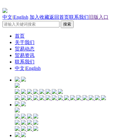
中文
|
English
加入收藏
返回首页
联系我们
旧版入口
首页
关于我们
贸易动态
贸易资讯
联系我们
中文
|
English