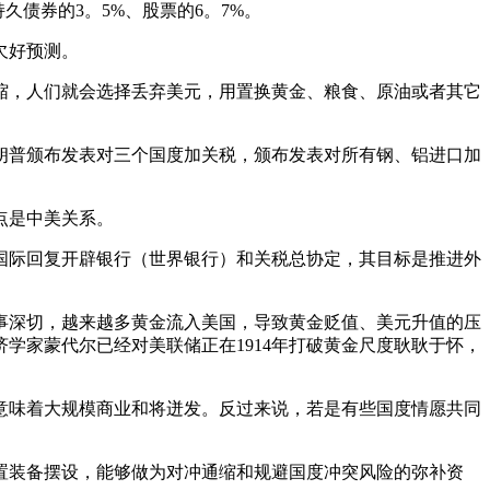
久债券的3。5%、股票的6。7%。
欠好预测。
，人们就会选择丢弃美元，用置换黄金、粮食、原油或者其它
普颁布发表对三个国度加关税，颁布发表对所有钢、铝进口加
点是中美关系。
际回复开辟银行（世界银行）和关税总协定，其目标是推进外
事深切，越来越多黄金流入美国，导致黄金贬值、美元升值的压
学家蒙代尔已经对美联储正在1914年打破黄金尺度耿耿于怀，
味着大规模商业和将迸发。反过来说，若是有些国度情愿共同
装备摆设，能够做为对冲通缩和规避国度冲突风险的弥补资