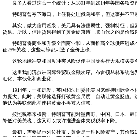
良多人看过这么一个统计：从1801年到2014年美国各项资
特朗普曾夸下海口，上任将处理俄乌和平，但这事并不容易
其实，做为信用货泉，美元具有法偿属性、强制特征，但素
货泉。所以，信用货泉得到了黄金硬束缚，取而代之的是价钱
特朗普将商业和升级全面商业和，从而推高全球供应链成本
征25%关税，这些动静都刺激了金价上涨。
这轮地缘冲突和国度冲突风险促使中国等央行大规模买黄金
这里我们沉点讲国际经贸取金融次序。布雷顿丛林系统包罗
汇化、本钱化和商业化。
1914年，一和迸发，英国和法国委托美国来维持国际金本
力庞大。此时，美联储选择打破黄金尺度，自动让黄金贬值。这
他认为美联储此举使得黄金不再被人信赖。
按照税率来权衡，特朗普可能对墨西哥、中国、日本、韩国
降低对美关税，这又可以或许推进全体关税税率下降。
最初，需要提示列位社友，黄金是一种风险资产，其价钱短