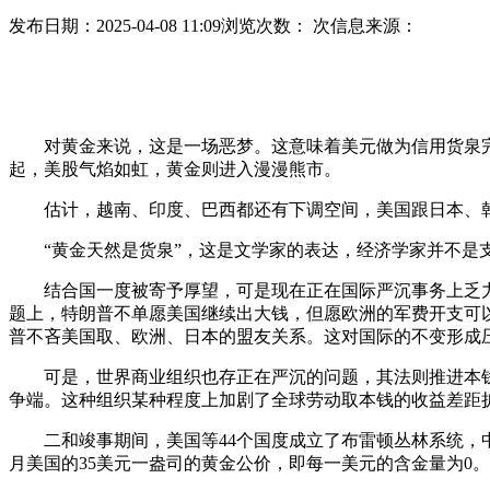
发布日期：2025-04-08 11:09
浏览次数：
次
信息来源：
对黄金来说，这是一场恶梦。这意味着美元做为信用货泉完
起，美股气焰如虹，黄金则进入漫漫熊市。
估计，越南、印度、巴西都还有下调空间，美国跟日本、韩
“黄金天然是货泉”，这是文学家的表达，经济学家并不是支
结合国一度被寄予厚望，可是现在正在国际严沉事务上乏力
题上，特朗普不单愿美国继续出大钱，但愿欧洲的军费开支可
普不吝美国取、欧洲、日本的盟友关系。这对国际的不变形成
可是，世界商业组织也存正在严沉的问题，其法则推进本钱
争端。这种组织某种程度上加剧了全球劳动取本钱的收益差距
二和竣事期间，美国等44个国度成立了布雷顿丛林系统，中国
月美国的35美元一盎司的黄金公价，即每一美元的含金量为0。