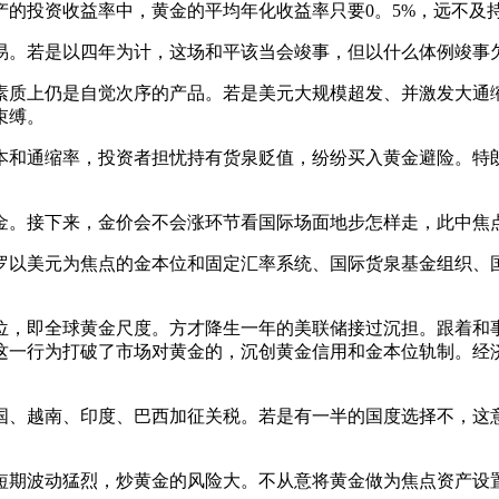
产的投资收益率中，黄金的平均年化收益率只要0。5%，远不及持
。若是以四年为计，这场和平该当会竣事，但以什么体例竣事
质上仍是自觉次序的产品。若是美元大规模超发、并激发大通缩
束缚。
和通缩率，投资者担忧持有货泉贬值，纷纷买入黄金避险。特朗
。接下来，金价会不会涨环节看国际场面地步怎样走，此中焦
以美元为焦点的金本位和固定汇率系统、国际货泉基金组织、国
位，即全球黄金尺度。方才降生一年的美联储接过沉担。跟着和
一行为打破了市场对黄金的，沉创黄金信用和金本位轨制。经济
、越南、印度、巴西加征关税。若是有一半的国度选择不，这意
期波动猛烈，炒黄金的风险大。不从意将黄金做为焦点资产设置