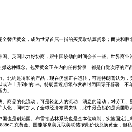
全替代黄金，成为世界首屈一指的买卖取结算货泉；而决和胜北
国、英国比力好协商，跟中国较劲的时间会长一些。世界商业法
撑这种概念。包罗黄金正在内的任何货泉，都是自觉次序的产
。北约是冷和的产品，现在仍然正在运转，可是特朗普认为，美
以或许上升到P的5%。特朗普近期颁布发表封闭国际开辟署，不
压力。
、商品的化流动，可是轻忽人的流动、消息的流动，对劳工、壁
扩大化，同时加大了全球经济布局失衡，此中最凸起的是美国取
也是创始国。布雷顿丛林系统也是金本位轨制，实施固定汇率，
888671克黄金。国能够拿美元取美联储按此价钱兑换黄金，但