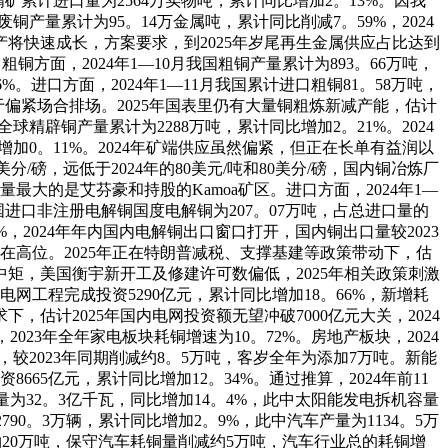
铜精矿累计进口量为2564万实物吨，累计同比增加2。13%。因我
产量累计为95。14万金属吨，累计同比削减7。59%，2024
产将快速成长，方案要求，到2025年岁尾再生金属供应占比达到
粗铜方面，2024年1—10月我国粗铜产量累计为893。66万吨，
%。进口方面，2024年1—11月我国累计进口粗铜81。58万吨，
偏紧场合排场。2025年国表里仍有大量铜粗炼新减产能，估计
球精辟铜产量累计为2288万吨，累计同比增加2。21%。2024
增加0。11%。2024年矿端供应虽然偏紧，但正在长单有益润以
分/磅，远低于2024年的80美元/吨和80美分/磅，国内铜冶炼厂
最大的是艾芬豪和持股的Kamoa矿区。进口方面，2024年1—
国进口非注册电解铜国度电解铜为207。07万吨，占总进口量的
9%，2024年年内国内电解铜出口窗口打开，国内铜出口量较2023
正在高位。2025年正在特朗普减税、支撑基建等政策带动下，估
矩，美国衡宇新开工及修建许可数偏低，2025年相关政策刺激
网工程完成投资5290亿元，累计同比增加18。66%，新增耗
下，估计2025年国内电网投资额无望冲破7000亿元大关，2024
023年全年家电板块耗铜增速为10。72%。房地产板块，2024
馈，较2023年同期削减约8。5万吨，客岁全年为添加7万吨。新能
665亿元，累计同比增加12。34%。通过推算，2024年前11
机容量为32。3亿千瓦，同比增加14。4%，此中太阳能发电拆机容量
790。3万辆，累计同比增加2。9%，此中汽车产量为1134。5万
加约20万吨，保守汽车耗铜量削减约5万吨，汽车行业总的耗铜增