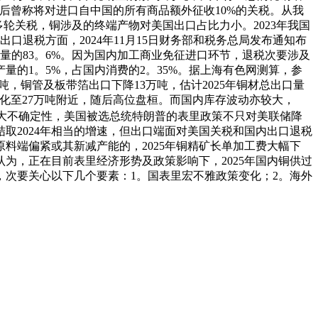
被选后曾称将对进口自中国的所有商品额外征收10%的关税。从我
多轮关税，铜涉及的终端产物对美国出口占比力小。2023年我国
口退税方面，2024年11月15日财务部和税务总局发布通知布
口总量的83。6%。因为国内加工商业免征进口环节，退税次要涉及
量的1。5%，占国内消费的2。35%。据上海有色网测算，参
万吨，铜管及板带箔出口下降13万吨，估计2025年铜材总出口量
0月去化至27万吨附近，随后高位盘桓。而国内库存波动亦较大，
对较大不确定性，美国被选总统特朗普的表里政策不只对美联储降
取2024年相当的增速，但出口端面对美国关税和国内出口退税
料端偏紧或其新减产能的，2025年铜精矿长单加工费大幅下
为，正在目前表里经济形势及政策影响下，2025年国内铜供过
次要关心以下几个要素：1。国表里宏不雅政策变化；2。海外