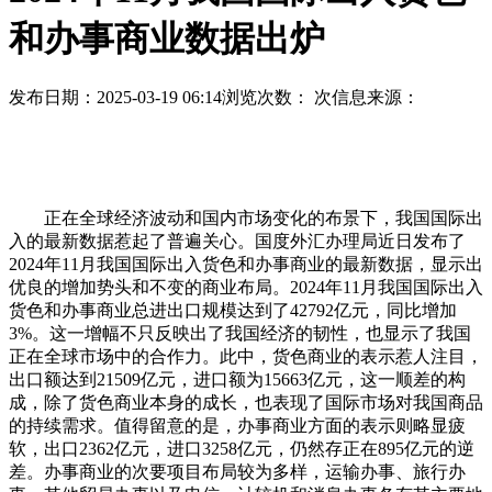
和办事商业数据出炉
发布日期：2025-03-19 06:14
浏览次数：
次
信息来源：
正在全球经济波动和国内市场变化的布景下，我国国际出
入的最新数据惹起了普遍关心。国度外汇办理局近日发布了
2024年11月我国国际出入货色和办事商业的最新数据，显示出
优良的增加势头和不变的商业布局。2024年11月我国国际出入
货色和办事商业总进出口规模达到了42792亿元，同比增加
3%。这一增幅不只反映出了我国经济的韧性，也显示了我国
正在全球市场中的合作力。此中，货色商业的表示惹人注目，
出口额达到21509亿元，进口额为15663亿元，这一顺差的构
成，除了货色商业本身的成长，也表现了国际市场对我国商品
的持续需求。值得留意的是，办事商业方面的表示则略显疲
软，出口2362亿元，进口3258亿元，仍然存正在895亿元的逆
差。办事商业的次要项目布局较为多样，运输办事、旅行办