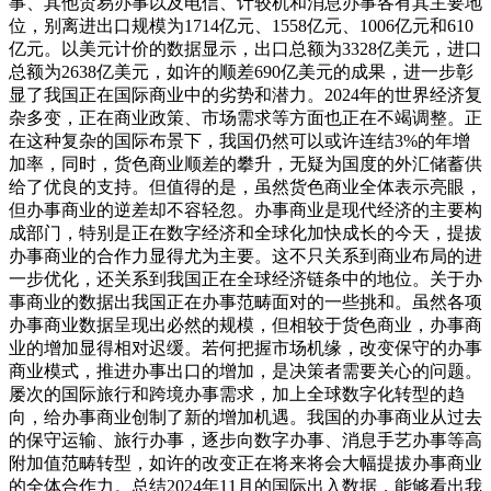
事、其他贸易办事以及电信、计较机和消息办事各有其主要地
位，别离进出口规模为1714亿元、1558亿元、1006亿元和610
亿元。以美元计价的数据显示，出口总额为3328亿美元，进口
总额为2638亿美元，如许的顺差690亿美元的成果，进一步彰
显了我国正在国际商业中的劣势和潜力。2024年的世界经济复
杂多变，正在商业政策、市场需求等方面也正在不竭调整。正
在这种复杂的国际布景下，我国仍然可以或许连结3%的年增
加率，同时，货色商业顺差的攀升，无疑为国度的外汇储蓄供
给了优良的支持。但值得的是，虽然货色商业全体表示亮眼，
但办事商业的逆差却不容轻忽。办事商业是现代经济的主要构
成部门，特别是正在数字经济和全球化加快成长的今天，提拔
办事商业的合作力显得尤为主要。这不只关系到商业布局的进
一步优化，还关系到我国正在全球经济链条中的地位。关于办
事商业的数据出我国正在办事范畴面对的一些挑和。虽然各项
办事商业数据呈现出必然的规模，但相较于货色商业，办事商
业的增加显得相对迟缓。若何把握市场机缘，改变保守的办事
商业模式，推进办事出口的增加，是决策者需要关心的问题。
屡次的国际旅行和跨境办事需求，加上全球数字化转型的趋
向，给办事商业创制了新的增加机遇。我国的办事商业从过去
的保守运输、旅行办事，逐步向数字办事、消息手艺办事等高
附加值范畴转型，如许的改变正在将来将会大幅提拔办事商业
的全体合作力。总结2024年11月的国际出入数据，能够看出我