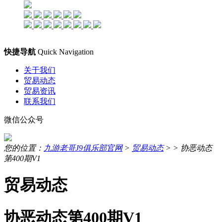
快捷导航
Quick Navigation
关于我们
贸易动态
贸易资讯
联系我们
微信公众号
您的位置：
九游老哥J9俱乐部官网
>
贸易动态
> >
协恶动态
第400期V1
贸易动态
协恶动态第400期V1